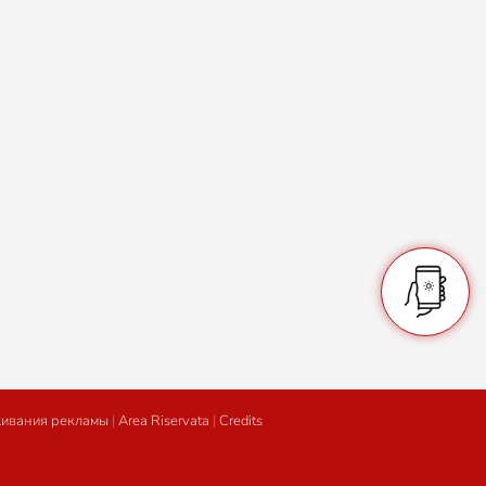
живания рекламы
|
Area Riservata
|
Credits