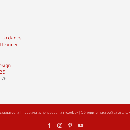
… to dance
d Dancer
esign
26
2026
циальности
|
Правила использования «cookie»
|
Обновите настройки отсле
Facebook
Instagram
Pinterest
YouTube