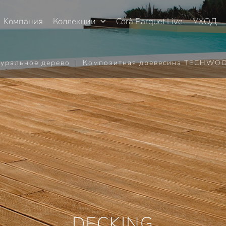
Kомпания
Коллекции
Corà Parquet Live
УХОД
уральное дерево
|
Композитная древесина TECHWO
DECKING