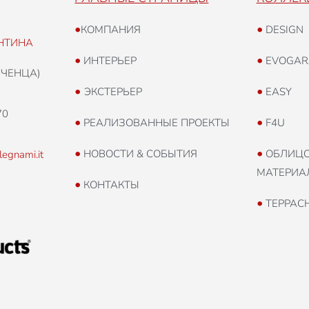
•
•
КОМПАНИЯ
DESIGN
НТИНА
•
•
ИНТЕРЬЕР
EVOGAR
ИЧЕНЦА)
•
•
ЭКСТЕРЬЕР
EASY
70
•
•
РЕАЛИЗОВАННЫЕ ПРОЕКТЫ
F4U
•
•
НОВОСТИ & СОБЫТИЯ
ОБЛИЦО
legnami.it
МАТЕРИА
•
КОНТАКТЫ
•
ТЕРРАС