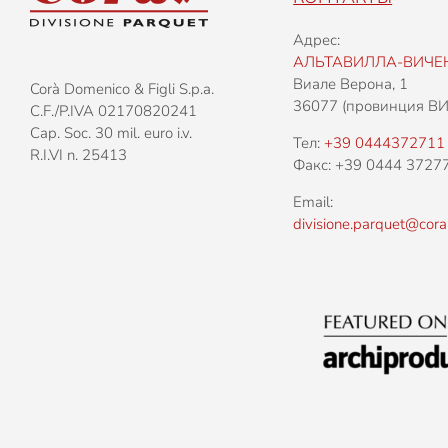
Адрес:
АЛЬТАВИЛЛА-ВИЧЕ
Виале Верона, 1
Corà Domenico & Figli S.p.a.
36077 (провинция В
C.F./P.IVA 02170820241
Cap. Soc. 30 mil. euro i.v.
Тел:
+39 0444372711
R.I.VI n. 25413
Факс: +39 0444 3727
Email:
divisione.parquet@cora