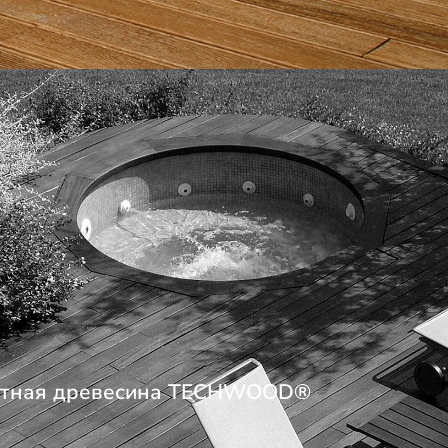
итная древесина TECHWOOD®