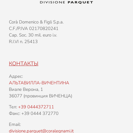
Corà Domenico & Figli S.p.a.
C.F./P.IVA 02170820241
Cap. Soc. 30 mil. euro i.v.
R.I.VI n. 25413
КОНТАКТЫ
Адрес:
АЛЬТАВИЛЛА-ВИЧЕНТИНА
Виале Верона, 1
36077 (провинция ВИЧЕНЦА)
Тел:
+39 0444372711
Факс: +39 0444 372770
Email:
divisione.parquet@coralegnami.it