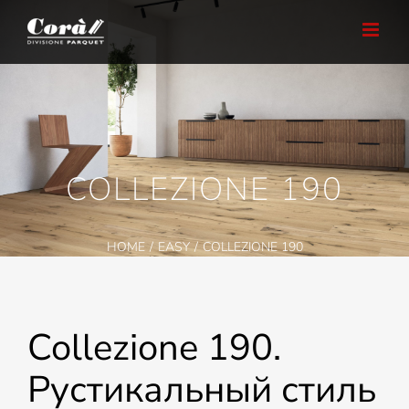
Skip
to
content
COLLEZIONE 190
HOME
EASY
COLLEZIONE 190
Collezione 190.
Рустикальный стиль