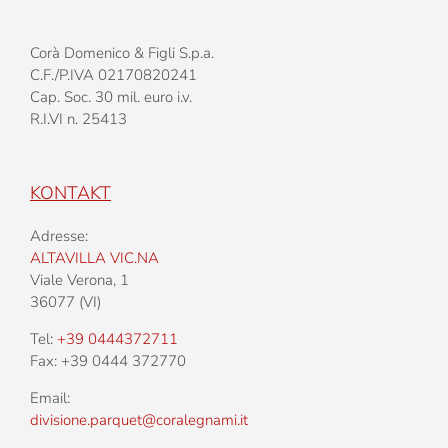
Corà Domenico & Figli S.p.a.
C.F./P.IVA 02170820241
Cap. Soc. 30 mil. euro i.v.
R.I.VI n. 25413
KONTAKT
Adresse:
ALTAVILLA VIC.NA
Viale Verona, 1
36077 (VI)
Tel:
+39 0444372711
Fax: +39 0444 372770
Email:
divisione.parquet@coralegnami.it