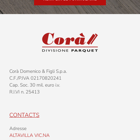
Corà Domenico & Figli S.p.a.
C.F./P.IVA 02170820241
Cap. Soc. 30 mil. euro i.v.
R.I.VI n. 25413
CONTACTS
Adresse
ALTAVILLA VIC.NA