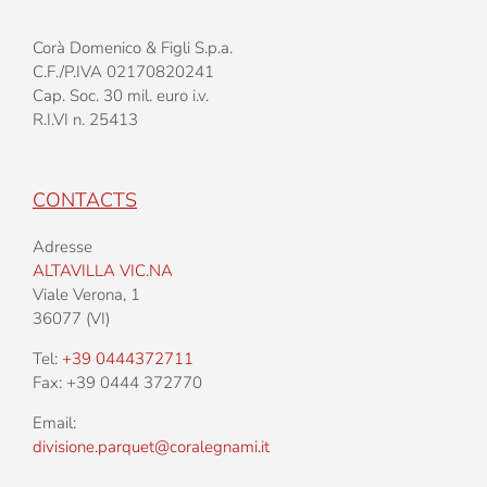
Corà Domenico & Figli S.p.a.
C.F./P.IVA 02170820241
Cap. Soc. 30 mil. euro i.v.
R.I.VI n. 25413
CONTACTS
Adresse
ALTAVILLA VIC.NA
Viale Verona, 1
36077 (VI)
Tel:
+39 0444372711
Fax: +39 0444 372770
Email:
divisione.parquet@coralegnami.it