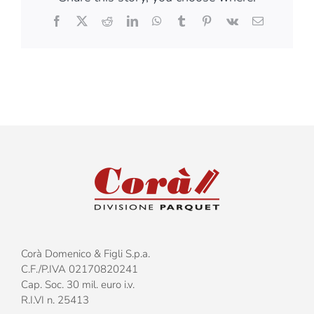
Facebook
X
Reddit
LinkedIn
WhatsApp
Tumblr
Pinterest
Vk
Email
Corà Domenico & Figli S.p.a.
C.F./P.IVA 02170820241
Cap. Soc. 30 mil. euro i.v.
R.I.VI n. 25413