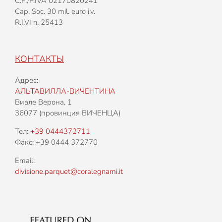
C.F./P.IVA 02170820241
Cap. Soc. 30 mil. euro i.v.
R.I.VI n. 25413
КОНТАКТЫ
Адрес:
АЛЬТАВИЛЛА-ВИЧЕНТИНА
Виале Верона, 1
36077 (провинция ВИЧЕНЦА)
Тел:
+39 0444372711
Факс: +39 0444 372770
Email:
divisione.parquet@coralegnami.it