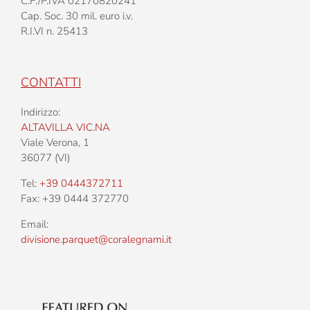
C.F./P.IVA 02170820241
Cap. Soc. 30 mil. euro i.v.
R.I.VI n. 25413
CONTATTI
Indirizzo:
ALTAVILLA VIC.NA
Viale Verona, 1
36077 (VI)
Tel:
+39 0444372711
Fax: +39 0444 372770
Email:
divisione.parquet@coralegnami.it