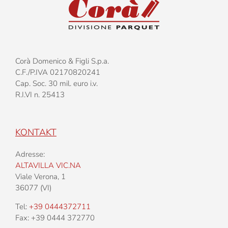
Corà Domenico & Figli S.p.a.
C.F./P.IVA 02170820241
Cap. Soc. 30 mil. euro i.v.
R.I.VI n. 25413
KONTAKT
Adresse:
ALTAVILLA VIC.NA
Viale Verona, 1
36077 (VI)
Tel:
+39 0444372711
Fax: +39 0444 372770