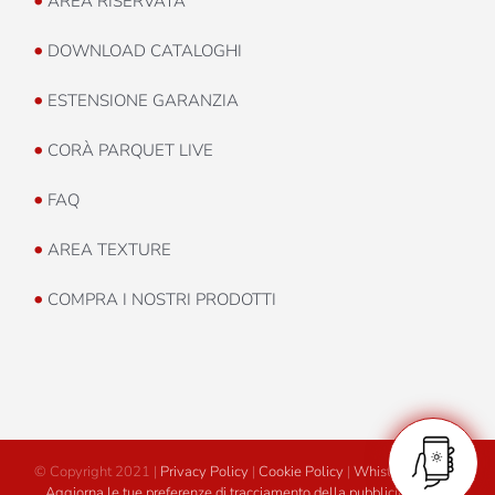
AREA RISERVATA
•
DOWNLOAD CATALOGHI
•
ESTENSIONE GARANZIA
•
CORÀ PARQUET LIVE
•
FAQ
•
AREA TEXTURE
•
COMPRA I NOSTRI PRODOTTI
© Copyright 2021 |
Privacy Policy
|
Cookie Policy
|
Whistleblowing
|
Aggiorna le tue preferenze di tracciamento della pubblicità
|
Area