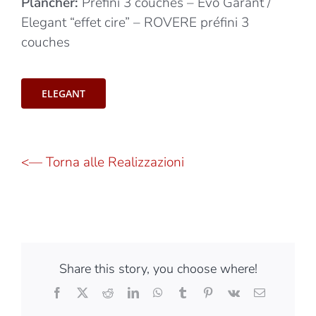
Plancher:
Préfini 3 couches – Evo Garant /
Elegant “effet cire” – ROVERE préfini 3
couches
ELEGANT
<— Torna alle Realizzazioni
Share this story, you choose where!
Facebook
X
Reddit
LinkedIn
WhatsApp
Tumblr
Pinterest
Vk
Email