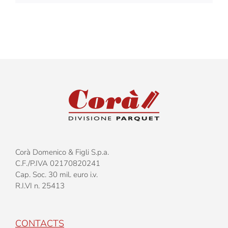
Corà Domenico & Figli S.p.a.
C.F./P.IVA 02170820241
Cap. Soc. 30 mil. euro i.v.
R.I.VI n. 25413
CONTACTS