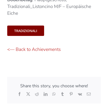
Tradizionali_Listoncino M/F – Europäische
Eiche
TRADIZIONALI
<— Back to Achievements
Share this story, you choose where!
Facebook
X
Reddit
LinkedIn
WhatsApp
Tumblr
Pinterest
Vk
Email