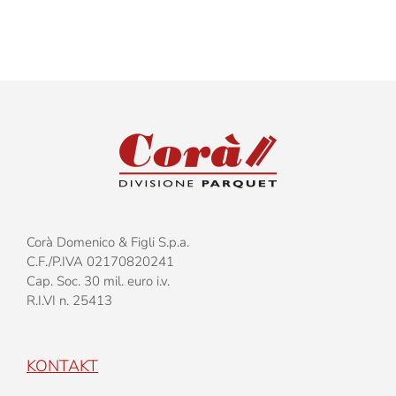
Corà Domenico & Figli S.p.a.
C.F./P.IVA 02170820241
Cap. Soc. 30 mil. euro i.v.
R.I.VI n. 25413
KONTAKT