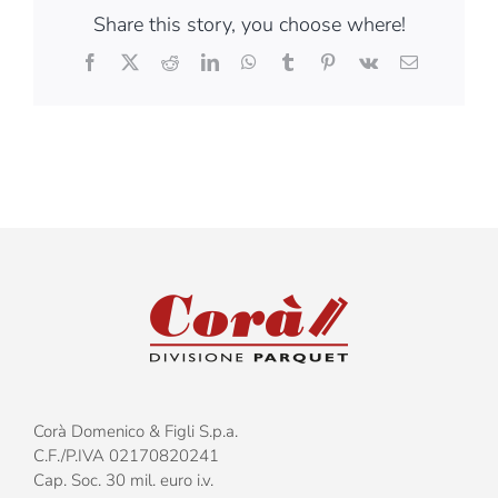
Share this story, you choose where!
Facebook
X
Reddit
LinkedIn
WhatsApp
Tumblr
Pinterest
Vk
Email
Corà Domenico & Figli S.p.a.
C.F./P.IVA 02170820241
Cap. Soc. 30 mil. euro i.v.