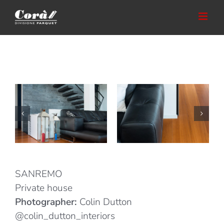
Skip
to
content
SANREMO
Private house
Photographer:
Colin Dutton
@colin_dutton_interiors