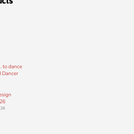
… to dance
d Dancer
esign
26
026