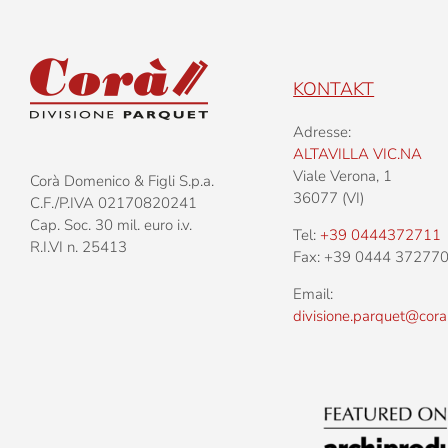
KONTAKT
Adresse:
ALTAVILLA VIC.NA
Viale Verona, 1
Corà Domenico & Figli S.p.a.
36077 (VI)
C.F./P.IVA 02170820241
Cap. Soc. 30 mil. euro i.v.
Tel:
+39 0444372711
R.I.VI n. 25413
Fax: +39 0444 37277
Email:
divisione.parquet@cora