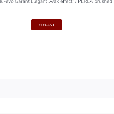
/ Nu-evo Garant Elegant „wax effect“ / PERLA brushed
ELEGANT