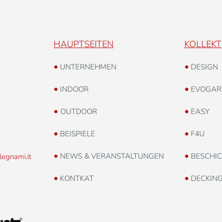
HAUPTSEITEN
KOLLEKT
•
•
UNTERNEHMEN
DESIGN
•
•
INDOOR
EVOGAR
•
•
OUTDOOR
EASY
0
•
•
BEISPIELE
F4U
•
•
NEWS & VERANSTALTUNGEN
BESCHI
legnami.it
•
•
KONTKAT
DECKIN