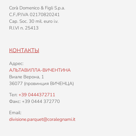
Corà Domenico & Figli S.p.a.
C.F./P.IVA 02170820241
Cap. Soc. 30 mil. euro i.v.
R.I.VI n. 25413
КОНТАКТЫ
Адрес:
АЛЬТАВИЛЛА-ВИЧЕНТИНА
Виале Верона, 1
36077 (провинция ВИЧЕНЦА)
Тел:
+39 0444372711
Факс: +39 0444 372770
Email:
divisione.parquet@coralegnami.it