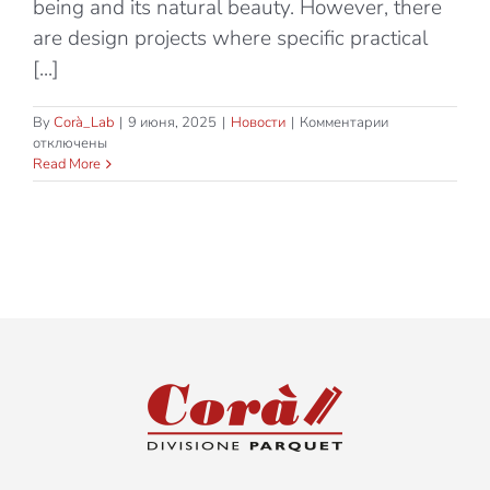
being and its natural beauty. However, there
are design projects where specific practical
[...]
к
By
Corà_Lab
|
9 июня, 2025
|
Новости
|
Комментарии
записи
отключены
Astrology
Read More
or
Astrolove:
Which
Wood-
Effect
Flooring
Should
You
Choose?