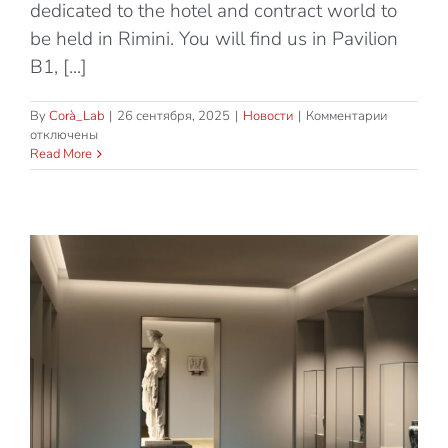
dedicated to the hotel and contract world to
be held in Rimini. You will find us in Pavilion
B1, [...]
к
By
Corà_Lab
|
26 сентября, 2025
|
Новости
|
Комментарии
записи
отключены
Corà
Read More
at
InOut
with
Astrology,
the…
star
of
your
hotel