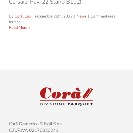
Cersaie, Pav. 22 Stand B102!
By
Corà_Lab
|
septembre 28th, 2022
|
News
|
Commentaires
sur
fermés
Let’s
Read More
meet
at
Cersaie!
Corà Domenico & Figli S.p.a.
C.F./P.IVA 02170820241