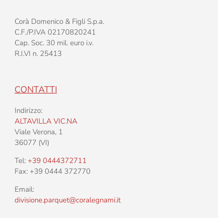
Corà Domenico & Figli S.p.a.
C.F./P.IVA 02170820241
Cap. Soc. 30 mil. euro i.v.
R.I.VI n. 25413
CONTATTI
Indirizzo:
ALTAVILLA VIC.NA
Viale Verona, 1
36077 (VI)
Tel:
+39 0444372711
Fax: +39 0444 372770
Email:
divisione.parquet@coralegnami.it