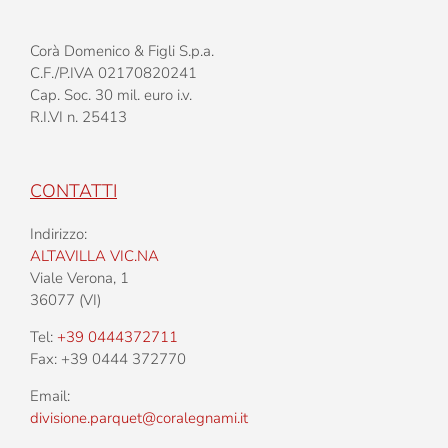
Corà Domenico & Figli S.p.a.
C.F./P.IVA 02170820241
Cap. Soc. 30 mil. euro i.v.
R.I.VI n. 25413
CONTATTI
Indirizzo:
ALTAVILLA VIC.NA
Viale Verona, 1
36077 (VI)
Tel:
+39 0444372711
Fax: +39 0444 372770
Email:
divisione.parquet@coralegnami.it