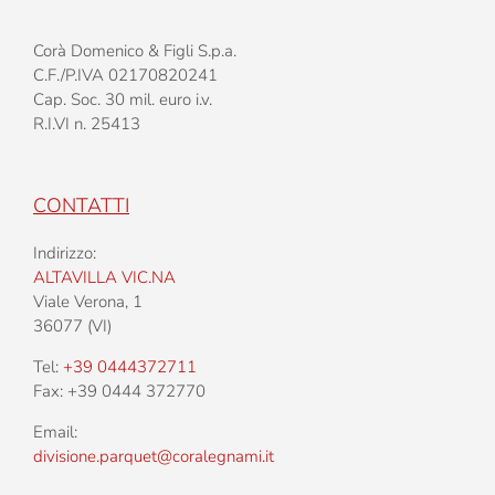
Corà Domenico & Figli S.p.a.
C.F./P.IVA 02170820241
Cap. Soc. 30 mil. euro i.v.
R.I.VI n. 25413
CONTATTI
Indirizzo:
ALTAVILLA VIC.NA
Viale Verona, 1
36077 (VI)
Tel:
+39 0444372711
Fax: +39 0444 372770
Email:
divisione.parquet@coralegnami.it