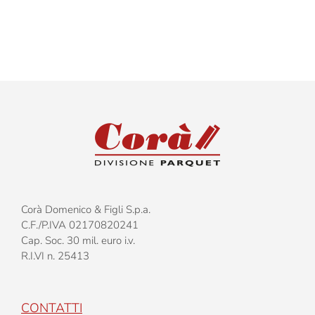
Corà Domenico & Figli S.p.a.
C.F./P.IVA 02170820241
Cap. Soc. 30 mil. euro i.v.
R.I.VI n. 25413
CONTATTI