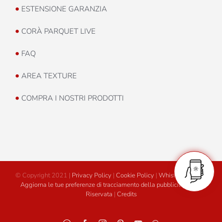
•
ESTENSIONE GARANZIA
•
CORÀ PARQUET LIVE
•
FAQ
•
AREA TEXTURE
•
COMPRA I NOSTRI PRODOTTI
© Copyright 2021 |
Privacy Policy
|
Cookie Policy
|
Whistleblowing
|
Aggiorna le tue preferenze di tracciamento della pubblicità
|
Area
Riservata
|
Credits