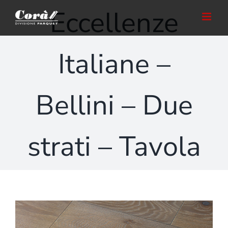
Salta
Eccellenze
al
contenuto
Italiane –
Bellini – Due
strati – Tavola
Ingrandisci
immagine