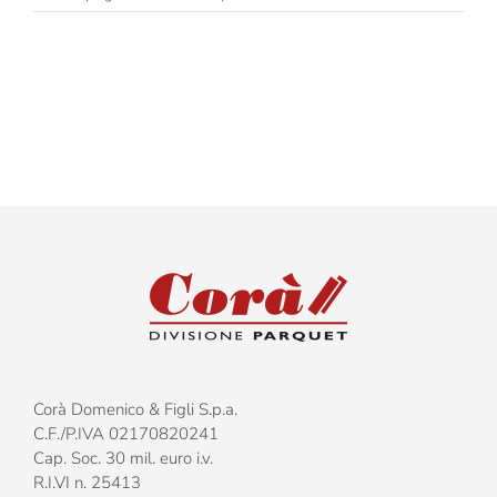
Eccellenze
Italiane
–
Bellini
–
Due
strati
–
Tavola
Corà Domenico & Figli S.p.a.
C.F./P.IVA 02170820241
Cap. Soc. 30 mil. euro i.v.
R.I.VI n. 25413