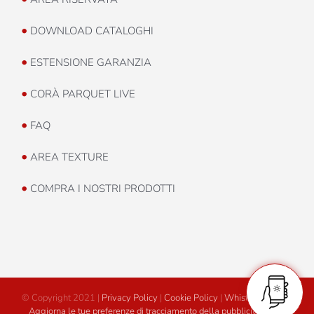
•
DOWNLOAD CATALOGHI
•
ESTENSIONE GARANZIA
•
CORÀ PARQUET LIVE
•
FAQ
•
AREA TEXTURE
•
COMPRA I NOSTRI PRODOTTI
© Copyright 2021 |
Privacy Policy
|
Cookie Policy
|
Whistleblowing
|
Aggiorna le tue preferenze di tracciamento della pubblicità
|
Area