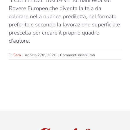
“ECCELLENZE ITALIANE” si manifesta sul
Rovere Europeo che diventa la tela da
colorare nella nuance prediletta, nel formato
preferito e secondo la lavorazione superficiale
prescelta per creare il proprio quadro
d’autore.
su
Di
Sara
|
Agosto 27th, 2020
|
Commenti disabilitati
Eccellenze
Italiane
–
Canova
–
Due
strati
–
Spessore
15mm
–
Casual