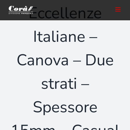
Salta
Eccellenze
al
contenuto
Italiane –
Canova – Due
strati –
Spessore