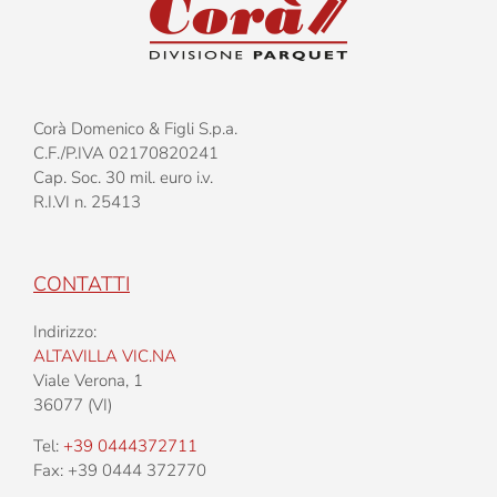
Corà Domenico & Figli S.p.a.
C.F./P.IVA 02170820241
Cap. Soc. 30 mil. euro i.v.
R.I.VI n. 25413
CONTATTI
Indirizzo:
ALTAVILLA VIC.NA
Viale Verona, 1
36077 (VI)
Tel:
+39 0444372711
Fax: +39 0444 372770