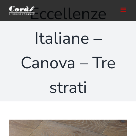
Salta
Eccellenze
al
contenuto
Italiane –
Canova – Tre
strati
Ingrandisci
immagine