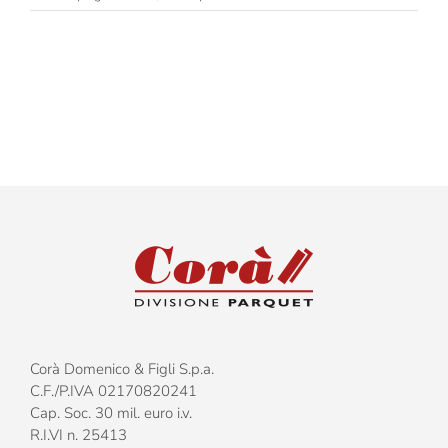
Eccellenze
Italiane
–
Canova
–
Tre
strati
Corà Domenico & Figli S.p.a.
C.F./P.IVA 02170820241
Cap. Soc. 30 mil. euro i.v.
R.I.VI n. 25413