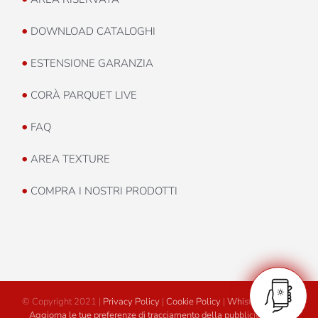
•
DOWNLOAD CATALOGHI
•
ESTENSIONE GARANZIA
•
CORÀ PARQUET LIVE
•
FAQ
•
AREA TEXTURE
•
COMPRA I NOSTRI PRODOTTI
© Copyright 2021 |
Privacy Policy
|
Cookie Policy
|
Whistleblowing
|
Aggiorna le tue preferenze di tracciamento della pubblicità
|
Area