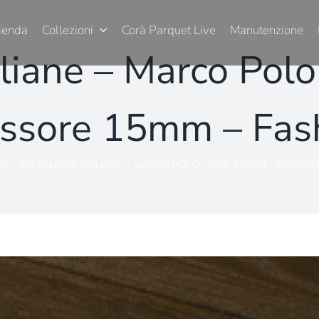
ienda
Collezioni
Corà Parquet Live
Manutenzione
aliane – Marco Polo 
ssore 15mm – Fas
NT
ECCELLENZE ITALIANE – MARCO POLO – DUE STRATI – SPESSO