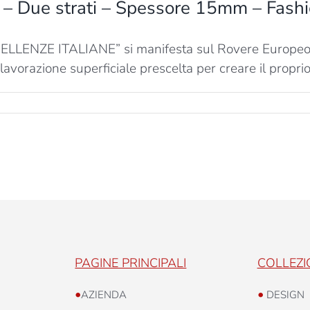
o – Due strati – Spessore 15mm – Fash
CCELLENZE ITALIANE” si manifesta sul Rovere Europeo 
 lavorazione superficiale prescelta per creare il propri
su
Eccellenze
taliane
–
Marco
Polo
–
Due
trati
–
Spessore
15mm
–
PAGINE PRINCIPALI
COLLEZI
Fashion
•
•
AZIENDA
DESIGN