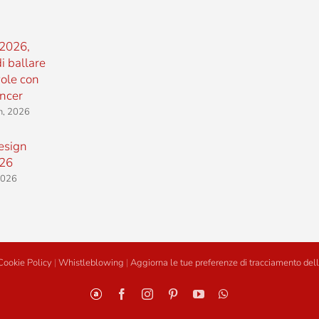
2026,
i ballare
vole con
ncer
h, 2026
esign
26
 2026
Cookie Policy
|
Whistleblowing
|
Aggiorna le tue preferenze di tracciamento dell
Personalizzato
Facebook
Instagram
Pinterest
YouTube
WhatsApp