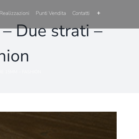
Realizzazioni
Punti Vendita
Contatti
– Due strati –
hion
RE 15MM – FASHION