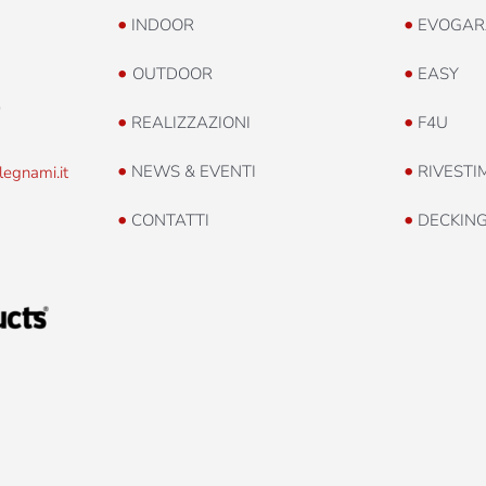
•
•
INDOOR
EVOGAR
•
•
OUTDOOR
EASY
0
•
•
REALIZZAZIONI
F4U
•
•
NEWS & EVENTI
RIVESTI
legnami.it
•
•
CONTATTI
DECKIN