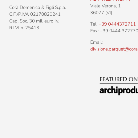
Viale Verona, 1
Corà Domenico & Figli S.p.a.
36077 (VI)
C.F./P.IVA 02170820241
Cap. Soc. 30 mil. euro i.v.
Tel:
+39 0444372711
R.I.VI n. 25413
Fax: +39 0444 37277
Email:
divisione.parquet@cora