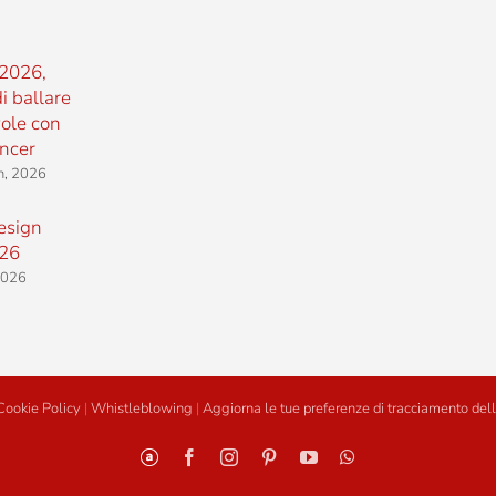
2026,
i ballare
vole con
ncer
h, 2026
esign
26
 2026
Cookie Policy
|
Whistleblowing
|
Aggiorna le tue preferenze di tracciamento dell
Personalizzato
Facebook
Instagram
Pinterest
YouTube
WhatsApp