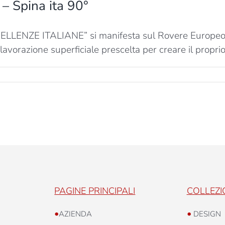
 – Spina ita 90°
CCELLENZE ITALIANE” si manifesta sul Rovere Europeo 
 lavorazione superficiale prescelta per creare il propri
su
Eccellenze
taliane
–
Marco
Polo
–
Spina
ta
90°
PAGINE PRINCIPALI
COLLEZI
•
•
AZIENDA
DESIGN