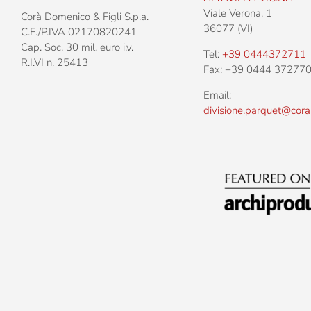
Viale Verona, 1
Corà Domenico & Figli S.p.a.
36077 (VI)
C.F./P.IVA 02170820241
Cap. Soc. 30 mil. euro i.v.
Tel:
+39 0444372711
R.I.VI n. 25413
Fax: +39 0444 37277
Email:
divisione.parquet@cora