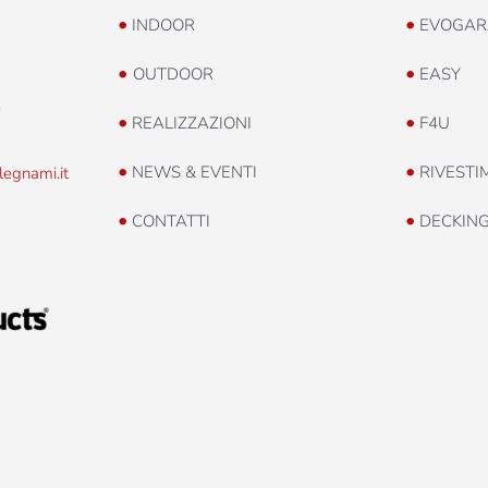
•
•
INDOOR
EVOGAR
•
•
OUTDOOR
EASY
0
•
•
REALIZZAZIONI
F4U
•
•
NEWS & EVENTI
RIVESTI
legnami.it
•
•
CONTATTI
DECKIN