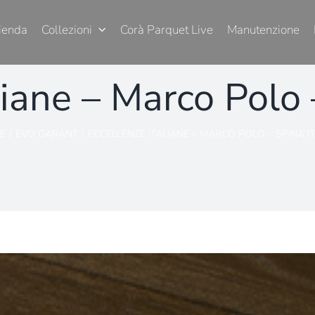
ienda
Collezioni
Corà Parquet Live
Manutenzione
liane – Marco Polo 
E
EVO GARANT
ECCELLENZE ITALIANE – MARCO POLO – SPINA IT