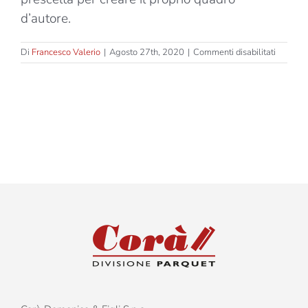
d’autore.
su
Di
Francesco Valerio
|
Agosto 27th, 2020
|
Commenti disabilitati
Eccelle
Italiane
–
Tintoret
–
Due
strati
–
Tassello