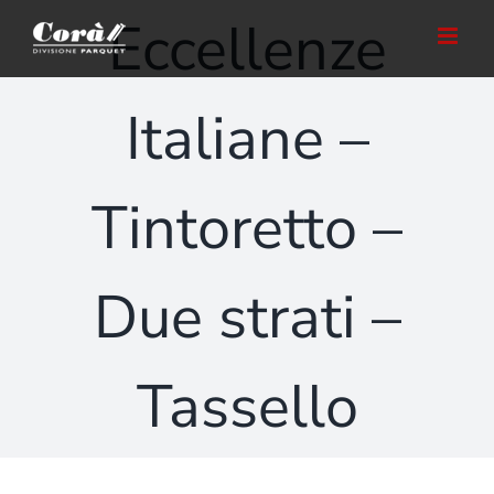
Salta
Eccellenze
al
contenuto
Italiane –
Tintoretto –
Due strati –
Tassello