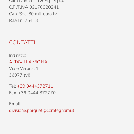
Corà Domenico & Figli S.p.a.
C.F./P.IVA 02170820241
Cap. Soc. 30 mil. euro i.v.
R.I.VI n. 25413
CONTATTI
Indirizzo:
ALTAVILLA VIC.NA
Viale Verona, 1
36077 (VI)
Tel:
+39 0444372711
Fax: +39 0444 372770
Email:
divisione.parquet@coralegnami.it