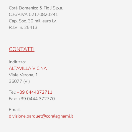
Corà Domenico & Figli S.p.a.
C.F./P.IVA 02170820241
Cap. Soc. 30 mil. euro i.v.
R.I.VI n. 25413
CONTATTI
Indirizzo:
ALTAVILLA VIC.NA
Viale Verona, 1
36077 (VI)
Tel:
+39 0444372711
Fax: +39 0444 372770
Email:
divisione.parquet@coralegnami.it