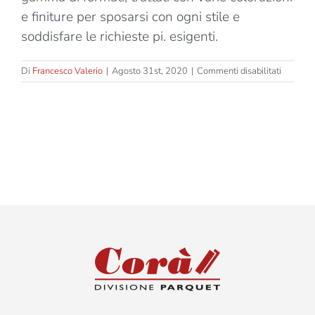
e finiture per sposarsi con ogni stile e
soddisfare le richieste pi. esigenti.
su
Di
Francesco Valerio
|
Agosto 31st, 2020
|
Commenti disabilitati
Elegant
–
Anticato
Cognac
–
Due
Strati
–
Spessor
15mm