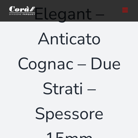
Salta
Elegant –
al
contenuto
Anticato
Cognac – Due
Strati –
Spessore