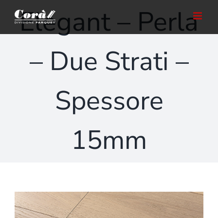
Salta
Elegant – Perla
al
contenuto
– Due Strati –
Spessore
15mm
Ingrandisci
immagine