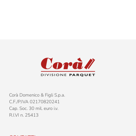
–
Due
Strati
–
Spessor
15mm
Corà Domenico & Figli S.p.a.
C.F./P.IVA 02170820241
Cap. Soc. 30 mil. euro i.v.
R.I.VI n. 25413