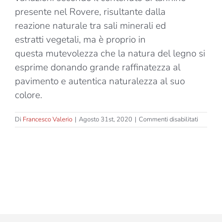
presente nel Rovere, risultante dalla
reazione naturale tra sali minerali ed
estratti vegetali, ma è proprio in
questa mutevolezza che la natura del legno si
esprime donando grande raffinatezza al
pavimento e autentica naturalezza al suo
colore.
su
Di
Francesco Valerio
|
Agosto 31st, 2020
|
Commenti disabilitati
Ethico
–
Durang
Argento
–
Due
Strati
–
Spessor
15mm