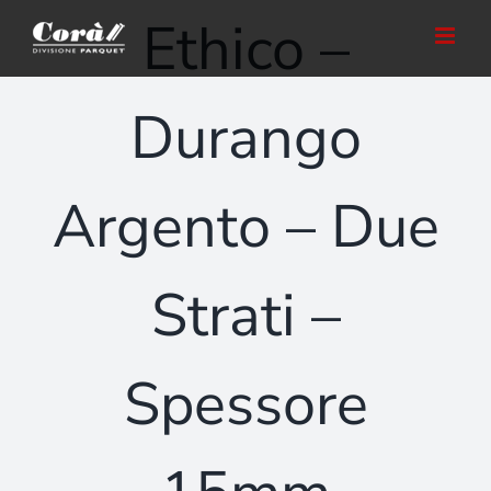
Salta
Ethico –
al
contenuto
Durango
Argento – Due
Strati –
Spessore