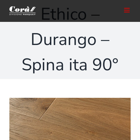
Salta
Ethico –
al
contenuto
Durango –
Spina ita 90°
Ingrandisci
immagine