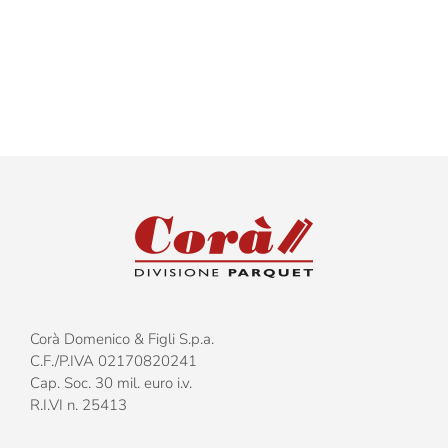
–
Durang
–
Spina
ita
90°
Corà Domenico & Figli S.p.a.
C.F./P.IVA 02170820241
Cap. Soc. 30 mil. euro i.v.
R.I.VI n. 25413