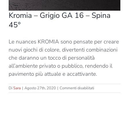
Kromia – Grigio GA 16 – Spina
45°
Le nuances KROMIA sono pensate per creare
nuovi giochi di colore, divertenti combinazioni
che daranno un tocco di personalità
all’ambiente privato o pubblico, rendendo il
pavimento più attuale e accattivante.
su
Di
Sara
|
Agosto 27th, 2020
|
Commenti disabilitati
Kromia
–
Grigio
GA
16
–
Spina