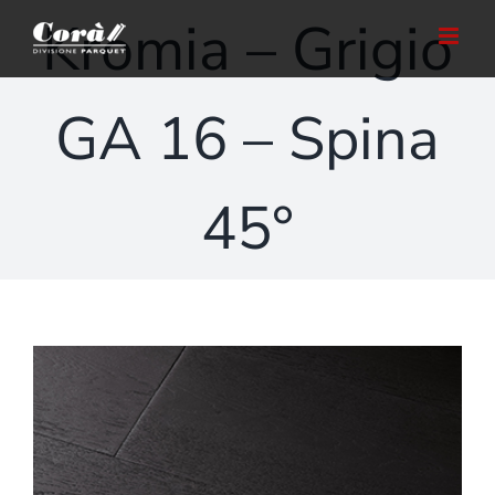
Salta
Kromia – Grigio
al
contenuto
GA 16 – Spina
45°
Ingrandisci
immagine