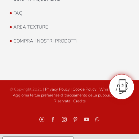
•
FAQ
•
AREA TEXTURE
•
COMPRA I NOSTRI PRODOTTI
© Copyright 2021 |
Privacy Policy
|
Cookie Policy
|
Whistleblowing
|
Aggiorna le tue preferenze di tracciamento della pubblicità
|
Area
Riservata
|
Credits
Personalizzato
Facebook
Instagram
Pinterest
YouTube
WhatsApp