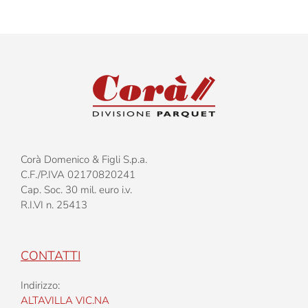
45°
Corà Domenico & Figli S.p.a.
C.F./P.IVA 02170820241
Cap. Soc. 30 mil. euro i.v.
R.I.VI n. 25413
CONTATTI
Indirizzo:
ALTAVILLA VIC.NA