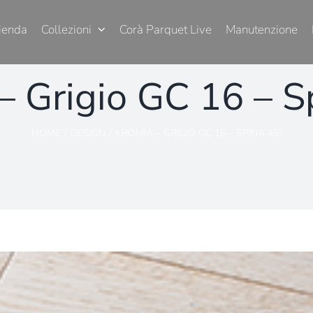
ienda
Collezioni
Corà Parquet Live
Manutenzione
– Grigio GC 16 – S
HOME
DESIGN
KROMIA – GRIGIO GC 16 – SPINA 45°