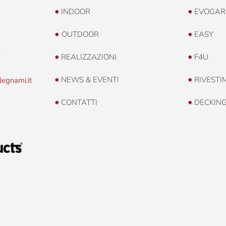
•
•
INDOOR
EVOGAR
•
•
OUTDOOR
EASY
0
•
•
REALIZZAZIONI
F4U
•
•
NEWS & EVENTI
RIVESTI
legnami.it
•
•
CONTATTI
DECKIN