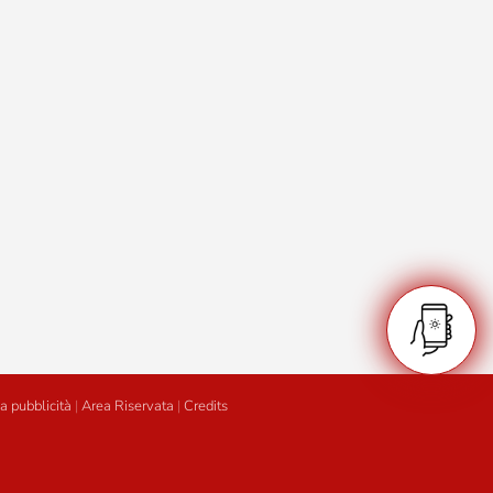
a pubblicità
|
Area Riservata
|
Credits