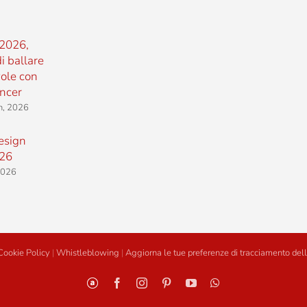
2026,
i ballare
vole con
ncer
h, 2026
esign
26
 2026
Cookie Policy
|
Whistleblowing
|
Aggiorna le tue preferenze di tracciamento dell
Personalizzato
Facebook
Instagram
Pinterest
YouTube
WhatsApp