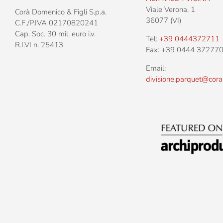
Viale Verona, 1
Corà Domenico & Figli S.p.a.
36077 (VI)
C.F./P.IVA 02170820241
Cap. Soc. 30 mil. euro i.v.
Tel:
+39 0444372711
R.I.VI n. 25413
Fax: +39 0444 37277
Email:
divisione.parquet@cora