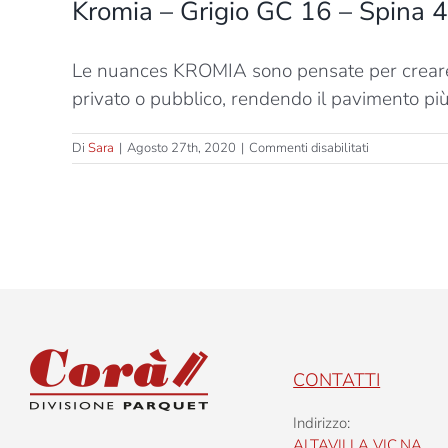
Kromia – Grigio GC 16 – Spina 
Le nuances KROMIA sono pensate per creare nu
privato o pubblico, rendendo il pavimento più
su
Di
Sara
|
Agosto 27th, 2020
|
Commenti disabilitati
Kromia
–
Grigio
GC
16
–
Spina
45°
CONTATTI
Indirizzo:
ALTAVILLA VIC.NA