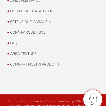
•
AREA RISERVATA
•
DOWNLOAD CATALOGHI
•
ESTENSIONE GARANZIA
•
CORÀ PARQUET LIVE
•
FAQ
•
AREA TEXTURE
•
COMPRA I NOSTRI PRODOTTI
© Copyright 2021 |
Privacy Policy
|
Cookie Policy
|
Whistleblowing
|
Aggiorna le tue preferenze di tracciamento della pubblicità
|
Area