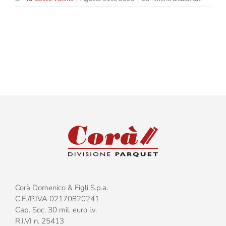
Maxi
Due-
Tre
–
Santorin
–
Due
Strati
Corà Domenico & Figli S.p.a.
C.F./P.IVA 02170820241
Cap. Soc. 30 mil. euro i.v.
R.I.VI n. 25413