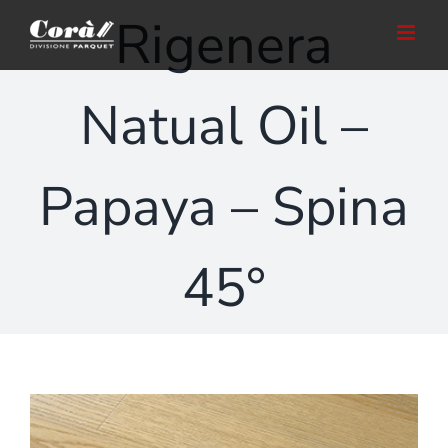
Salta
Rigenera
al
contenuto
Natual Oil –
Papaya – Spina
45°
Ingrandisci
immagine