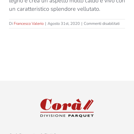
legno e crea un aspetto molto caldo e vivo con
un caratteristico splendore vellutato.
su
Di
Francesco Valerio
|
Agosto 31st, 2020
|
Commenti disabilitati
Rigener
Natual
Oil
–
Papaya
–
Spina
45°