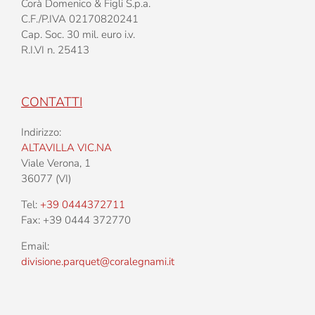
Corà Domenico & Figli S.p.a.
C.F./P.IVA 02170820241
Cap. Soc. 30 mil. euro i.v.
R.I.VI n. 25413
CONTATTI
Indirizzo:
ALTAVILLA VIC.NA
Viale Verona, 1
36077 (VI)
Tel:
+39 0444372711
Fax: +39 0444 372770
Email:
divisione.parquet@coralegnami.it