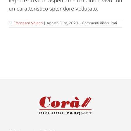
legno e crea un aspetto molto caldo e vivo con
un caratteristico splendore vellutato.
su
Di
Francesco Valerio
|
Agosto 31st, 2020
|
Commenti disabilitati
Rigener
Natual
Oil
–
Tamarin
–
Spina
ita
90°