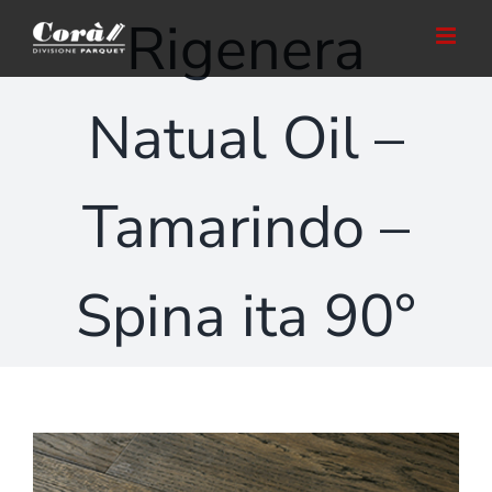
Salta
Rigenera
al
contenuto
Natual Oil –
Tamarindo –
Spina ita 90°
Ingrandisci
immagine