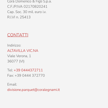
Corà Domenico & Figli S.p.a.
C.F./P.IVA 02170820241
Cap. Soc. 30 mil. euro i.v.
R.I.VI n. 25413
CONTATTI
Indirizzo:
ALTAVILLA VIC.NA
Viale Verona, 1
36077 (VI)
Tel:
+39 0444372711
Fax: +39 0444 372770
Email:
divisione.parquet@coralegnami.it