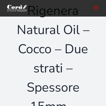
Salta
Rigenera
al
contenuto
Natural Oil –
Cocco – Due
strati –
Spessore