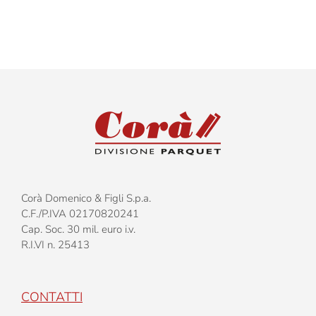
Cocco
–
Due
strati
–
Spessor
15mm
–
Fashion
Corà Domenico & Figli S.p.a.
C.F./P.IVA 02170820241
Cap. Soc. 30 mil. euro i.v.
R.I.VI n. 25413
CONTATTI