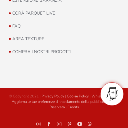
ESTENSIONE GARANZIA
•
CORÀ PARQUET LIVE
•
FAQ
•
AREA TEXTURE
•
COMPRA I NOSTRI PRODOTTI
© Copyright 2021 |
Privacy Policy
|
Cookie Policy
|
Whistleblowing
|
Aggiorna le tue preferenze di tracciamento della pubblicità
|
Area
Riservata
|
Credits
Personalizzato
Facebook
Instagram
Pinterest
YouTube
WhatsApp