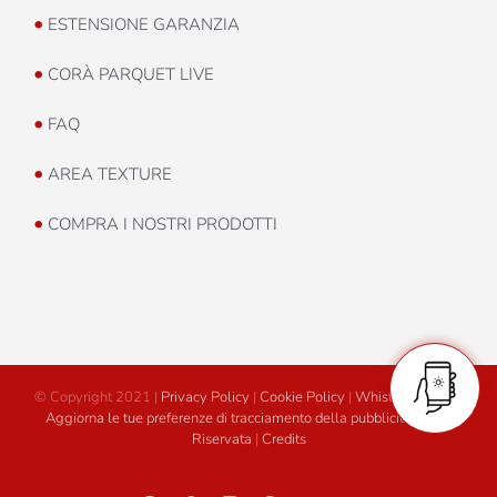
•
ESTENSIONE GARANZIA
•
CORÀ PARQUET LIVE
•
FAQ
•
AREA TEXTURE
•
COMPRA I NOSTRI PRODOTTI
© Copyright 2021 |
Privacy Policy
|
Cookie Policy
|
Whistleblowing
|
Aggiorna le tue preferenze di tracciamento della pubblicità
|
Area
Riservata
|
Credits