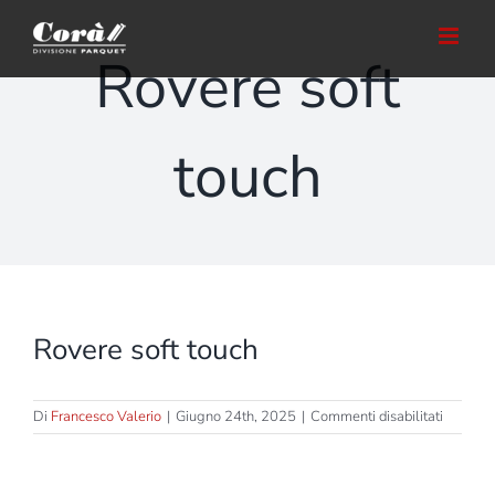
Salta
al
Rovere soft
contenuto
touch
Rovere soft touch
su
Di
Francesco Valerio
|
Giugno 24th, 2025
|
Commenti disabilitati
Rovere
soft
touch