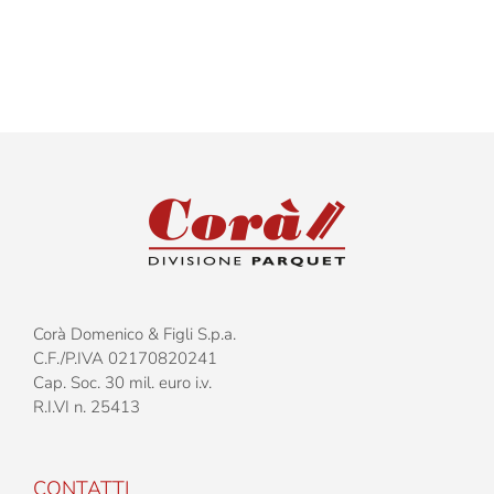
Corà Domenico & Figli S.p.a.
C.F./P.IVA 02170820241
Cap. Soc. 30 mil. euro i.v.
R.I.VI n. 25413
CONTATTI