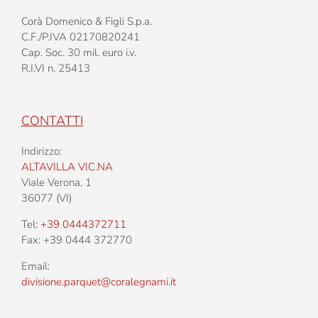
Corà Domenico & Figli S.p.a.
C.F./P.IVA 02170820241
Cap. Soc. 30 mil. euro i.v.
R.I.VI n. 25413
CONTATTI
Indirizzo:
ALTAVILLA VIC.NA
Viale Verona, 1
36077 (VI)
Tel:
+39 0444372711
Fax: +39 0444 372770
Email:
divisione.parquet@coralegnami.it