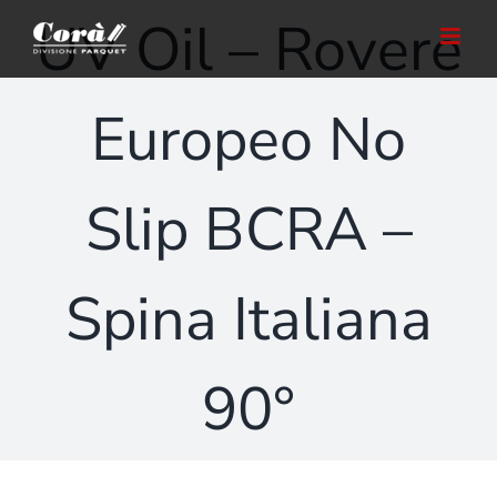
Salta
UV Oil – Rovere
al
contenuto
Europeo No
Slip BCRA –
Spina Italiana
90°