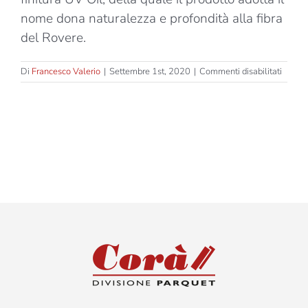
nome dona naturalezza e profondità alla fibra
del Rovere.
su
Di
Francesco Valerio
|
Settembre 1st, 2020
|
Commenti disabilitati
UV
Oil
–
Rover
Europ
No
Slip
BCRA
–
Spina
Italian
90°