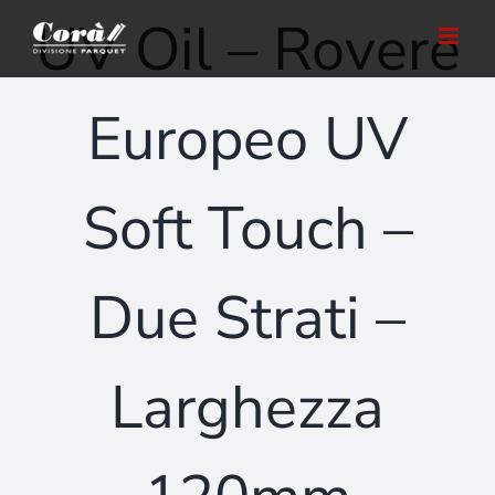
Salta
UV Oil – Rovere
al
contenuto
Europeo UV
Soft Touch –
Due Strati –
Larghezza