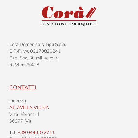
Largh
120m
Corà Domenico & Figli S.p.a.
C.F./P.IVA 02170820241
Cap. Soc. 30 mil. euro i.v.
R.I.VI n. 25413
CONTATTI
Indirizzo:
ALTAVILLA VIC.NA
Viale Verona, 1
36077 (VI)
Tel:
+39 0444372711