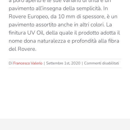
a poro aperto e le sue varianti di tinta è un
pavimento all’insegna della semplicità. In
Rovere Europeo, da 10 mm di spessore, è un
pavimento assortito anche in altri colori. La
finitura UV Oil, della quale il prodotto adotta il
nome dona naturalezza e profondità alla fibra
del Rovere.
su
Di
Francesco Valerio
|
Settembre 1st, 2020
|
Commenti disabilitati
UV
Oil
–
Rover
Europ
UV
Soft
Touch
–
Due
Strati
–