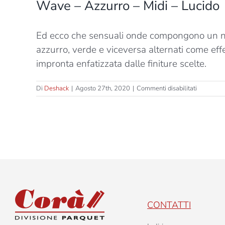
Wave – Azzurro – Midi – Lucido
Ed ecco che sensuali onde compongono un nuov
azzurro, verde e viceversa alternati come eff
impronta enfatizzata dalle finiture scelte.
su
Di
Deshack
|
Agosto 27th, 2020
|
Commenti disabilitati
Wave
–
Azzurro
–
Midi
–
Lucido
CONTATTI