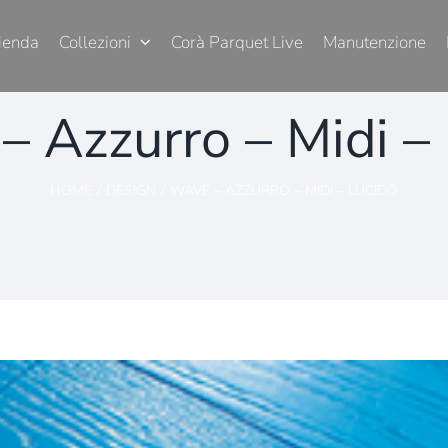
ienda
Collezioni
Corà Parquet Live
Manutenzione
 Azzurro – Midi –
HOME
DESIGN
WAVE – AZZURRO – MIDI – LUCIDO