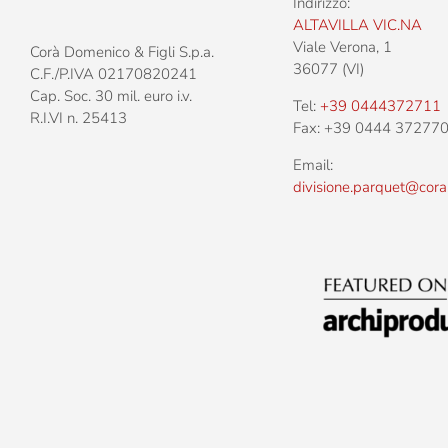
Indirizzo:
ALTAVILLA VIC.NA
Viale Verona, 1
Corà Domenico & Figli S.p.a.
36077 (VI)
C.F./P.IVA 02170820241
Cap. Soc. 30 mil. euro i.v.
Tel:
+39 0444372711
R.I.VI n. 25413
Fax: +39 0444 37277
Email:
divisione.parquet@cora