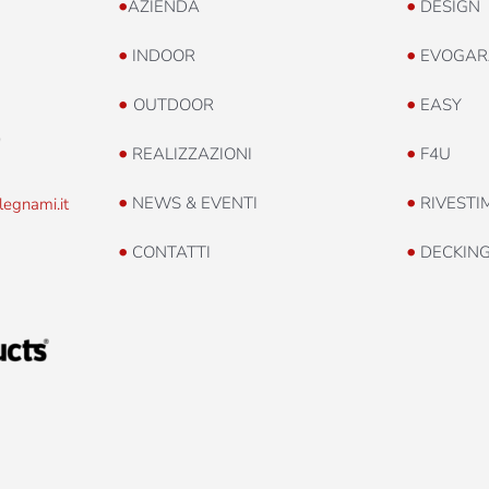
•
•
AZIENDA
DESIGN
•
•
INDOOR
EVOGAR
•
•
OUTDOOR
EASY
0
•
•
REALIZZAZIONI
F4U
•
•
NEWS & EVENTI
RIVESTI
legnami.it
•
•
CONTATTI
DECKIN