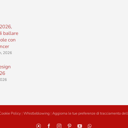
2026,
i ballare
vole con
ncer
h, 2026
esign
26
 2026
Cookie Policy
|
Whistleblowing
|
Aggiorna le tue preferenze di tracciamento dell
Personalizzato
Facebook
Instagram
Pinterest
YouTube
WhatsApp