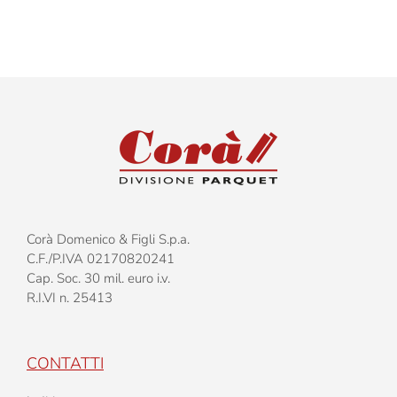
–
Lucido
Corà Domenico & Figli S.p.a.
C.F./P.IVA 02170820241
Cap. Soc. 30 mil. euro i.v.
R.I.VI n. 25413
CONTATTI