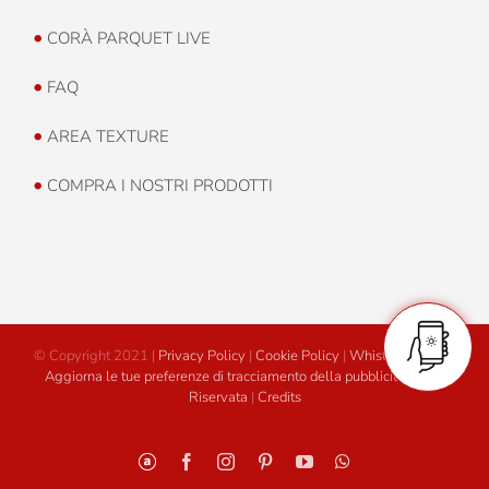
•
CORÀ PARQUET LIVE
•
FAQ
•
AREA TEXTURE
•
COMPRA I NOSTRI PRODOTTI
© Copyright 2021 |
Privacy Policy
|
Cookie Policy
|
Whistleblowing
|
Aggiorna le tue preferenze di tracciamento della pubblicità
|
Area
Riservata
|
Credits
Personalizzato
Facebook
Instagram
Pinterest
YouTube
WhatsApp