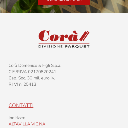
Corà Domenico & Figli S.p.a.
C.F./P.IVA 02170820241
Cap. Soc. 30 mil. euro i.v.
R.I.VI n. 25413
CONTATTI
Indirizzo:
ALTAVILLA VIC.NA