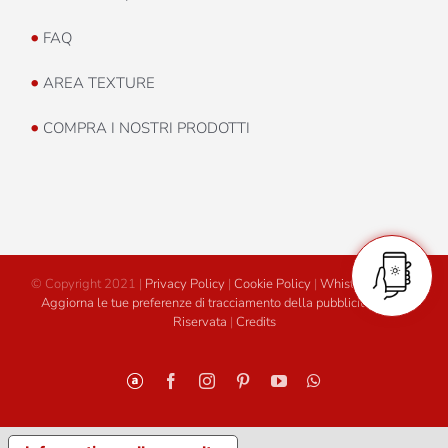
•
FAQ
•
AREA TEXTURE
•
COMPRA I NOSTRI PRODOTTI
© Copyright 2021 |
Privacy Policy
|
Cookie Policy
|
Whistleblowing
|
Aggiorna le tue preferenze di tracciamento della pubblicità
|
Area
Riservata
|
Credits
Personalizzato
Facebook
Instagram
Pinterest
YouTube
WhatsApp