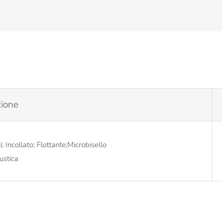
zione
i; Incollato; Flottante;Microbisello
Rustica