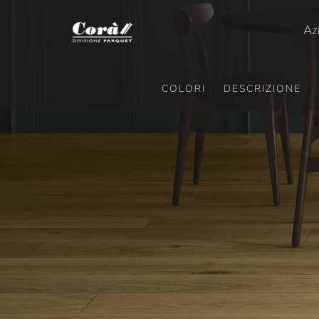
Salta
al
Az
contenuto
COLORI
|
DESCRIZIONE
|