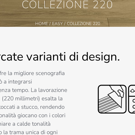
COLLEZIONE 220
HOME
EASY
COLLEZIONE 220
cate varianti di design.
fre la migliore scenografia
 a integrarsi
senza tempo. La lavorazione
(220 millimetri) esalta la
itoccati a stucco, rendendo
onalità giocano con i colori
iare a calde tonalità
o la trama unica di ogni