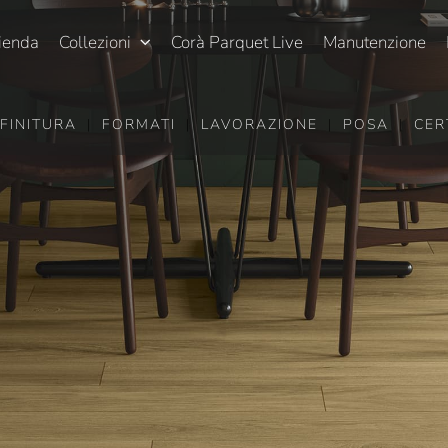
ienda
Collezioni
Corà Parquet Live
Manutenzione
FINITURA
|
FORMATI
|
LAVORAZIONE
|
POSA
|
CER