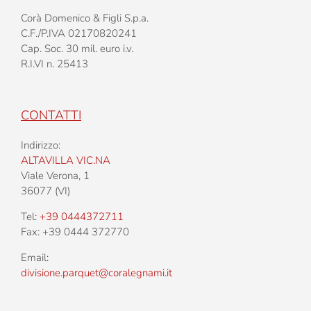
Corà Domenico & Figli S.p.a.
C.F./P.IVA 02170820241
Cap. Soc. 30 mil. euro i.v.
R.I.VI n. 25413
CONTATTI
Indirizzo:
ALTAVILLA VIC.NA
Viale Verona, 1
36077 (VI)
Tel:
+39 0444372711
Fax: +39 0444 372770
Email:
divisione.parquet@coralegnami.it