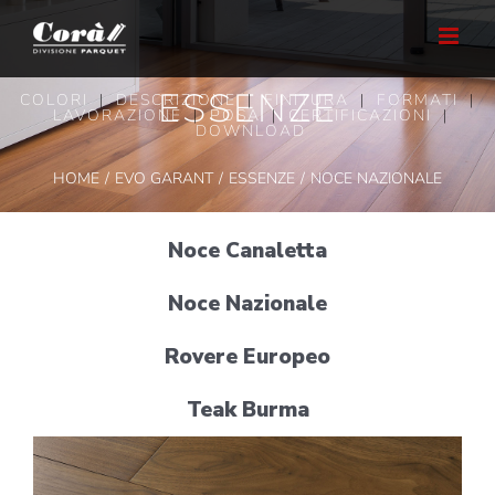
Salta
al
contenuto
ESSENZE
COLORI
|
DESCRIZIONE
|
FINITURA
|
FORMATI
|
LAVORAZIONE
|
POSA
|
CERTIFICAZIONI
|
DOWNLOAD
HOME
EVO GARANT
ESSENZE
NOCE NAZIONALE
Noce Canaletta
Noce Nazionale
Rovere Europeo
Teak Burma