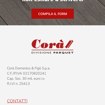
COMPILA IL FORM
Corà Domenico & Figli S.p.a.
C.F./P.IVA 02170820241
Cap. Soc. 30 mil. euro i.v.
R.I.VI n. 25413
CONTATTI