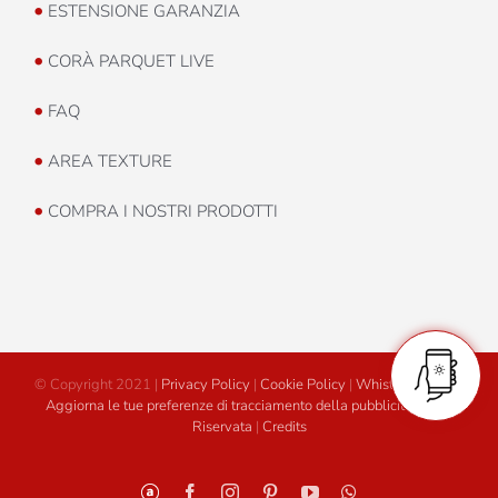
•
ESTENSIONE GARANZIA
•
CORÀ PARQUET LIVE
•
FAQ
•
AREA TEXTURE
•
COMPRA I NOSTRI PRODOTTI
© Copyright 2021 |
Privacy Policy
|
Cookie Policy
|
Whistleblowing
|
Aggiorna le tue preferenze di tracciamento della pubblicità
|
Area
Riservata
|
Credits
Personalizzato
Facebook
Instagram
Pinterest
YouTube
WhatsApp