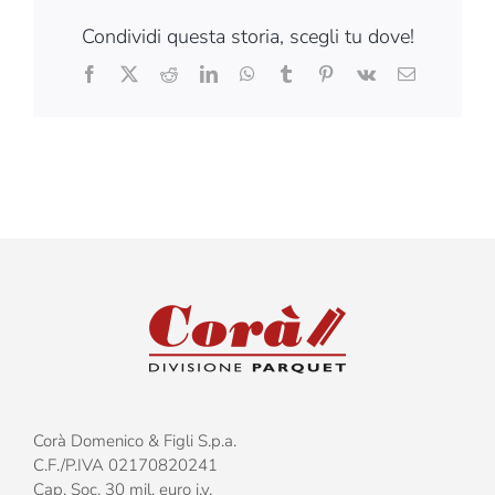
Condividi questa storia, scegli tu dove!
Facebook
X
Reddit
LinkedIn
WhatsApp
Tumblr
Pinterest
Vk
Email
Corà Domenico & Figli S.p.a.
C.F./P.IVA 02170820241
Cap. Soc. 30 mil. euro i.v.