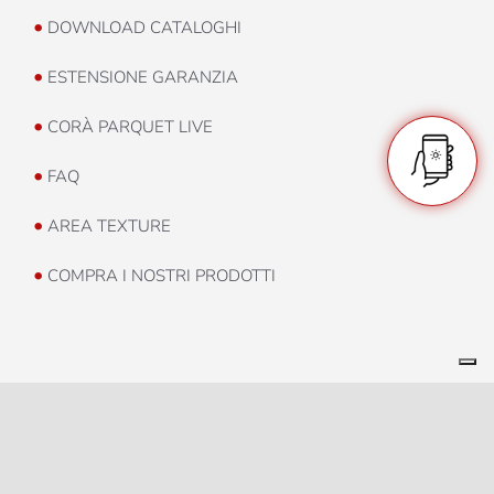
•
DOWNLOAD CATALOGHI
•
ESTENSIONE GARANZIA
•
CORÀ PARQUET LIVE
•
FAQ
•
AREA TEXTURE
•
COMPRA I NOSTRI PRODOTTI
© Copyright 2021 |
Privacy Policy
|
Cookie Policy
|
Whistleblowing
|
Aggiorna le tue preferenze di tracciamento della pubblicità
|
Area
Riservata
|
Credits