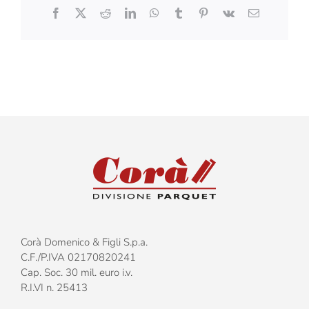
Facebook
X
Reddit
LinkedIn
WhatsApp
Tumblr
Pinterest
Vk
Email
Corà Domenico & Figli S.p.a.
C.F./P.IVA 02170820241
Cap. Soc. 30 mil. euro i.v.
R.I.VI n. 25413