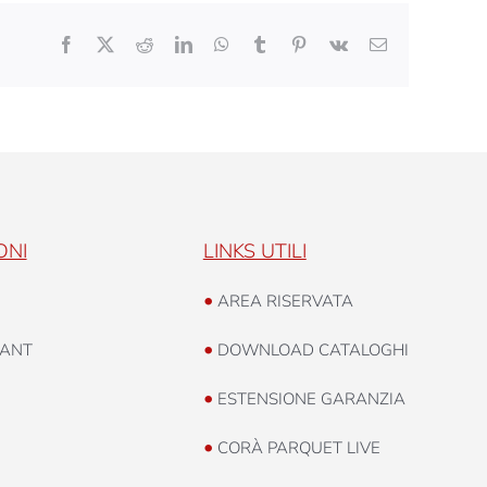
Facebook
X
Reddit
LinkedIn
WhatsApp
Tumblr
Pinterest
Vk
Email
ONI
LINKS UTILI
•
AREA RISERVATA
•
ANT
DOWNLOAD CATALOGHI
•
ESTENSIONE GARANZIA
•
CORÀ PARQUET LIVE