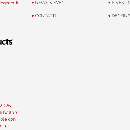
•
•
NEWS & EVENTI
RIVESTI
legnami.it
•
•
CONTATTI
DECKIN
2026,
i ballare
vole con
ncer