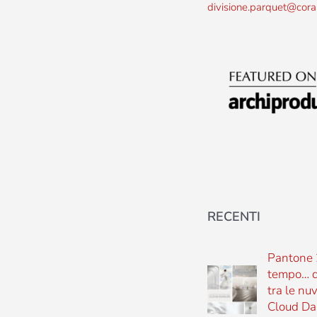
divisione.parquet@cora
RECENTI
Pantone 
tempo… d
tra le nu
Cloud Da