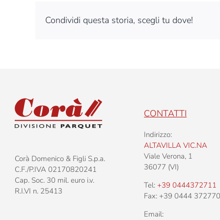
Condividi questa storia, scegli tu dove!
CONTATTI
Indirizzo:
ALTAVILLA VIC.NA
Viale Verona, 1
Corà Domenico & Figli S.p.a.
36077 (VI)
C.F./P.IVA 02170820241
Cap. Soc. 30 mil. euro i.v.
Tel:
+39 0444372711
R.I.VI n. 25413
Fax: +39 0444 37277
Email: