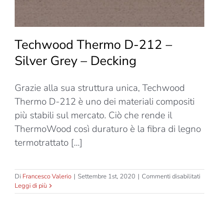
Techwood Thermo D-212 –
Silver Grey – Decking
Grazie alla sua struttura unica, Techwood
Thermo D-212 è uno dei materiali compositi
più stabili sul mercato. Ciò che rende il
ThermoWood così duraturo è la fibra di legno
termotrattato [...]
su
Di
Francesco Valerio
|
Settembre 1st, 2020
|
Commenti disabilitati
Techw
Leggi di più
Therm
D-
212