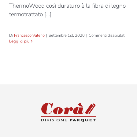
ThermoWood così duraturo è la fibra di legno
termotrattato [...]
su
Di
Francesco Valerio
|
Settembre 1st, 2020
|
Commenti disabilitati
Techw
Leggi di più
Therm
D-
212
–
Graphi
Grey
–
Decki