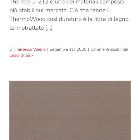
Thermo D-212 è uno dei materiali compositi
più stabili sul mercato. Ciò che rende il
ThermoWood così duraturo è la fibra di legno
termotrattato [...]
su
Di
Francesco Valerio
|
Settembre 1st, 2020
|
Commenti disabilitati
Techw
Leggi di più
Therm
D-
212
–
Mocca
Brown
–
Decki