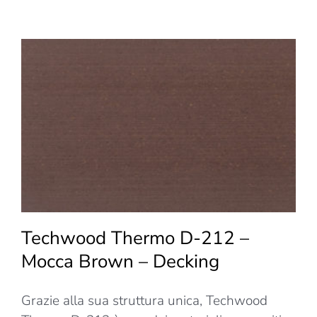
D-
212
–
Black
–
Decki
Techwood Thermo D-212 –
Mocca Brown – Decking
Grazie alla sua struttura unica, Techwood