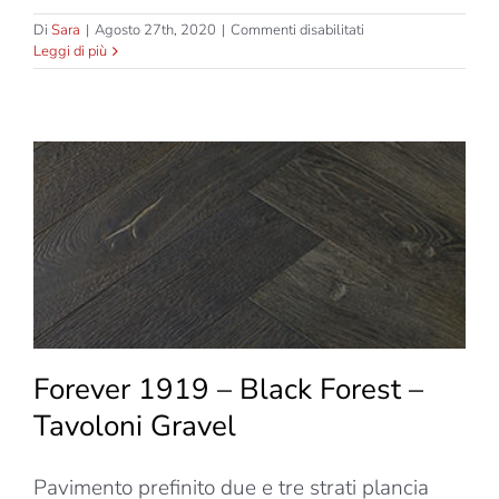
su
Di
Sara
|
Agosto 27th, 2020
|
Commenti disabilitati
Forever
Leggi di più
1919
–
Ice
Forest
–
Tavoloni
due
strati
Blunt
Forever 1919 – Black Forest –
Tavoloni Gravel
Pavimento prefinito due e tre strati plancia