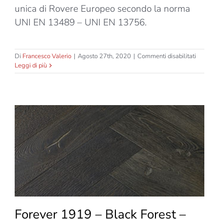
unica di Rovere Europeo secondo la norma
UNI EN 13489 – UNI EN 13756.
su
Di
Francesco Valerio
|
Agosto 27th, 2020
|
Commenti disabilitati
Forever
Leggi di più
1919
–
Black
Forest
–
Tavolon
Gravel
Forever 1919 – Black Forest –