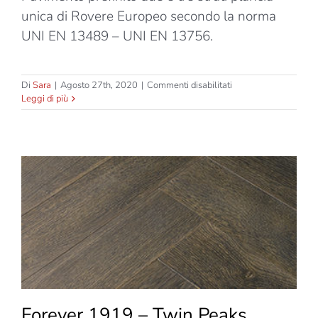
unica di Rovere Europeo secondo la norma
UNI EN 13489 – UNI EN 13756.
su
Di
Sara
|
Agosto 27th, 2020
|
Commenti disabilitati
Forever
Leggi di più
1919
–
Sherwood
Forest
–
Tavoloni
Gravel
Forever 1919 – Twin Peaks