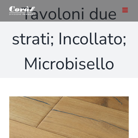
Salta
Tavoloni due
al
contenuto
strati; Incollato;
Microbisello