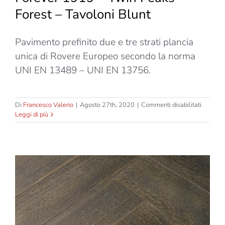
Forest – Tavoloni Blunt
Pavimento prefinito due e tre strati plancia
unica di Rovere Europeo secondo la norma
UNI EN 13489 – UNI EN 13756.
su
Di
Francesco Valerio
|
Agosto 27th, 2020
|
Commenti disabilitati
Forever
Leggi di più
1919
–
Twin
Peaks
Forest
–
Tavolon
Blunt