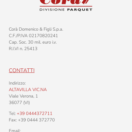
Corà Domenico & Figli S.p.a.
C.F./P.IVA 02170820241
Cap. Soc. 30 mil. euro i.v.
R.I.VI n. 25413
CONTATTI
Indirizzo:
ALTAVILLA VIC.NA
Viale Verona, 1
36077 (VI)
Tel:
+39 0444372711
Fax: +39 0444 372770
Email: