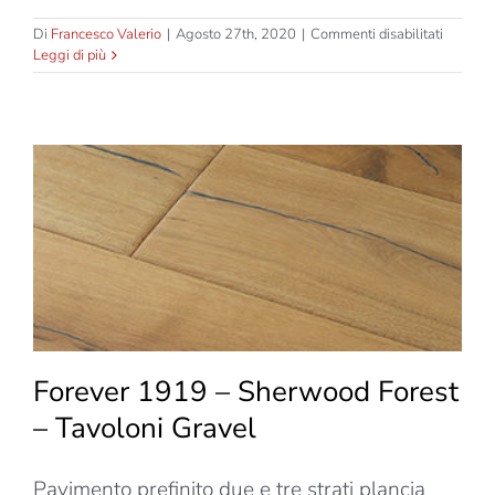
su
Di
Francesco Valerio
|
Agosto 27th, 2020
|
Commenti disabilitati
Forever
Leggi di più
1919
–
Yellow
Forest
–
Tavolon
Blunt
Forever 1919 – Sherwood Forest
– Tavoloni Gravel
Pavimento prefinito due e tre strati plancia